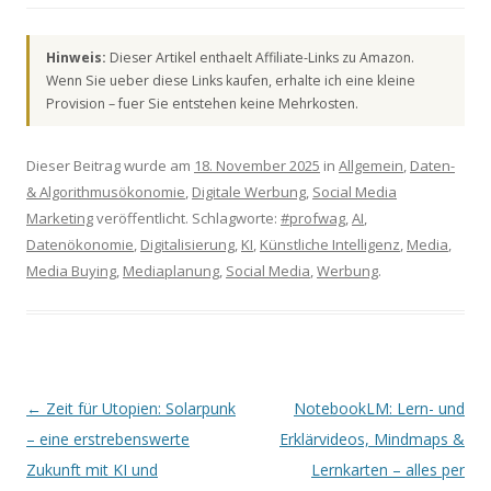
Hinweis:
Dieser Artikel enthaelt Affiliate-Links zu Amazon.
Wenn Sie ueber diese Links kaufen, erhalte ich eine kleine
Provision – fuer Sie entstehen keine Mehrkosten.
Dieser Beitrag wurde am
18. November 2025
in
Allgemein
,
Daten-
& Algorithmusökonomie
,
Digitale Werbung
,
Social Media
Marketing
veröffentlicht. Schlagworte:
#profwag
,
AI
,
Datenökonomie
,
Digitalisierung
,
KI
,
Künstliche Intelligenz
,
Media
,
Media Buying
,
Mediaplanung
,
Social Media
,
Werbung
.
Artikel-Navigation
←
Zeit für Utopien: Solarpunk
NotebookLM: Lern- und
– eine erstrebenswerte
Erklärvideos, Mindmaps &
Zukunft mit KI und
Lernkarten – alles per