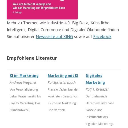
Mehr zu Themen wie Industrie 4.0, Big Data, Künstliche
Intelligenz, Digital Commerce und Digitaler Ökonomie finden
Sie auf unserer
Newsseite auf XING
sowie auf
Facebook
.
Empfohlene Literatur
KI im Marketing
Marketing mit KI
Digitales
Andreas Wagener
Kai Spriestersbach
Marketing
Ralf T. Kreutzer
Von Personalisierung
Praxisleitfaden fuer den
ueber Programmatic bis
konkreten Einsatz von
Der umfassende
Loyalty Marketing: Das
KI-Tools in Marketing
Ueberblick ueber alle
Standardwerk.
und Vertrieb.
Kanaele und
Instrumente des
digitalen Marketings.