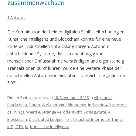
zusammenwachsen
1 Antwort
Die Kombination der beiden digitalen Schlüsseltechnologien
Künstliche Intelligenz und Blockchain könnte für eine neue
Stufe der industriellen Entwicklung sorgen. Autonom
entscheidende Systeme, die sich unabhängig von
menschlicher Einflussnahme verständigen und eigenständig
Transaktionen durchführen, würde eine weitere Phase der
maschinellen Automation einläuten – vielleicht die „Industrie
5.0?“
Dieser Beitrag wurde am
18. November 2018
in
Allgemein
,
Blockchain
,
Daten- & Algorithmusökonomie
,
Industrie 4.0
,
Internet
of Things
,
Weird & Strange
veröffentlicht. Schlagworte:
AI
,
Blockchain
,
Distributed Ledger
,
IIoT
,
Industrial Internet of Things
,
IoT
,
IOTA
,
KI
,
Künstliche Intelligenz
.