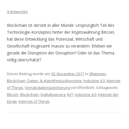
4 Antworten
Blockchain ist derzeit in aller Munde. Ursprünglich Teil des
Technologie-Konzeptes hinter der Kryptowährung Bitcoin,
hat diese Entwicklung das Potenzial, Wirtschaft und
Gesellschaft insgesamt massiv zu verändern. Erleben wir
gerade die Disruption der Disruption? Oder ist das Thema
völlig überschätzt?
Dieser Beitrag wurde am
30. November 2017
in
Allgemein
,
Blockchain
,
Daten- & Algorithmusökonomie
,
Industrie 4.0
,
Internet
of Things
,
Vorratsdatenspeicherung
veröffentlicht. Schlagworte:
Bitcoin
,
Blockchain
,
Digitalisierung
,
IIoT
,
Industrie 4.0
,
Internet der
Dinge
,
Internet of Things
.