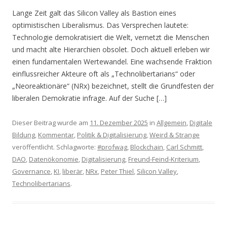
Lange Zeit galt das Silicon Valley als Bastion eines
optimistischen Liberalismus. Das Versprechen lautete:
Technologie demokratisiert die Welt, vernetzt die Menschen
und macht alte Hierarchien obsolet. Doch aktuell erleben wir
einen fundamentalen Wertewandel. Eine wachsende Fraktion
einflussreicher Akteure oft als „Technolibertarians“ oder
„Neoreaktionäre“ (NRx) bezeichnet, stellt die Grundfesten der
liberalen Demokratie infrage. Auf der Suche […]
Dieser Beitrag wurde am
11. Dezember 2025
in
Allgemein
,
Digitale
Bildung
,
Kommentar
,
Politik & Digitalisierung
,
Weird & Strange
veröffentlicht. Schlagworte:
#profwag
,
Blockchain
,
Carl Schmitt
,
DAO
,
Datenökonomie
,
Digitalisierung
,
Freund-Feind-Kriterium
,
Governance
,
KI
,
liberär
,
NRx
,
Peter Thiel
,
Silicon Valley
,
Technolibertarians
.