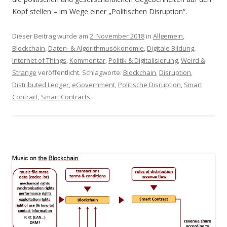
Kopf stellen – im Wege einer „Politischen Disruption“.
Dieser Beitrag wurde am
2. November 2018
in
Allgemein
,
Blockchain
,
Daten- & Algorithmusökonomie
,
Digitale Bildung
,
Internet of Things
,
Kommentar
,
Politik & Digitalisierung
,
Weird &
Strange
veröffentlicht. Schlagworte:
Blockchain
,
Disruption
,
Distributed Ledger
,
eGovernment
,
Politische Disruption
,
Smart
Contract
,
Smart Contracts
.