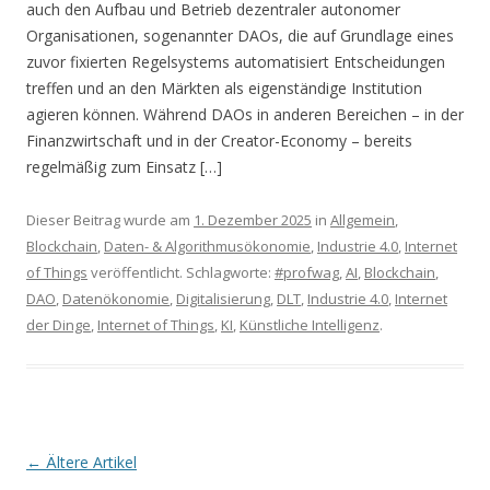
auch den Aufbau und Betrieb dezentraler autonomer
Organisationen, sogenannter DAOs, die auf Grundlage eines
zuvor fixierten Regelsystems automatisiert Entscheidungen
treffen und an den Märkten als eigenständige Institution
agieren können. Während DAOs in anderen Bereichen – in der
Finanzwirtschaft und in der Creator-Economy – bereits
regelmäßig zum Einsatz […]
Dieser Beitrag wurde am
1. Dezember 2025
in
Allgemein
,
Blockchain
,
Daten- & Algorithmusökonomie
,
Industrie 4.0
,
Internet
of Things
veröffentlicht. Schlagworte:
#profwag
,
AI
,
Blockchain
,
DAO
,
Datenökonomie
,
Digitalisierung
,
DLT
,
Industrie 4.0
,
Internet
der Dinge
,
Internet of Things
,
KI
,
Künstliche Intelligenz
.
Artikel-Navigation
←
Ältere Artikel