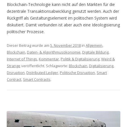
Blockchain-Technologie kann nicht auf den Märkten für die
dezentrale Transaktionsabwicklung genutzt werden. Auch der
Rückgriff als Gestaltungselement im politischen System wird
diskutiert. Damit verbunden ist aber auch eine Ideologisierung
politischer Prozesse.
Dieser Beitrag wurde am
5. November 2018
in
Allgemein
,
Blockchain
,
Daten- & Algorithmusökonomie
,
Digitale Bildung
,
Internet of Things
,
Kommentar
,
Politik & Digitalisierung
,
Weird &
Strange
veröffentlicht. Schlagworte:
Blockchain
,
Digitalisierung
,
Disruption
,
Distributed Ledger
,
Politische Disruption
,
Smart
Contract
,
Smart Contracts
.