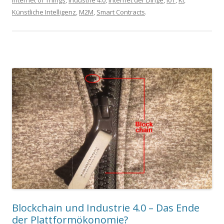
Internet of Things
,
Industrie 4.0
,
Internet der Dinge
,
IoT
,
KI
,
Künstliche Intelligenz
,
M2M
,
Smart Contracts
.
Blockchain und Industrie 4.0 – Das Ende
der Plattformökonomie?