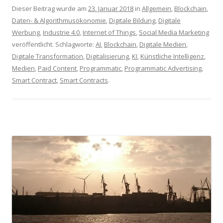
Dieser Beitrag wurde am
23. Januar 2018
in
Allgemein
,
Blockchain
,
Daten- & Algorithmusökonomie
,
Digitale Bildung
,
Digitale
Werbung
,
Industrie 4.0
,
Internet of Things
,
Social Media Marketing
veröffentlicht. Schlagworte:
AI
,
Blockchain
,
Digitale Medien
,
Digitale Transformation
,
Digitalisierung
,
KI
,
Künstliche Intelligenz
,
Medien
,
Paid Content
,
Programmatic
,
Programmatic Advertising
,
Smart Contract
,
Smart Contracts
.