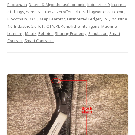
Blockchain
,
Daten- & Algorithmusökonomie
,
Industrie 4.0
,
Internet
of Things
,
Weird & Strange
veröffentlicht. Schlagworte:
AI
,
Bitcoin
,
Blockchain
,
DAG
,
Deep Learning
,
Distributed Ledger
,
IIoT
,
Industrie
4.0
,
Industrie 5.0
,
IoT
,
IOTA
,
KI
,
Künstliche Intelligenz
,
Machine
Learning
,
Matrix
,
Roboter
,
Sharing Economy
,
Simulation
,
Smart
Contract
,
Smart Contracts
.